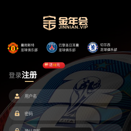
送
18
元
注册
登录