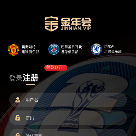
送
18
元
注册
登录