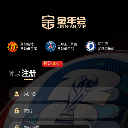
送
18
元
注册
登录